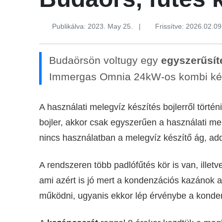
Publikálva: 2023. May 25.
|
Frissítve: 2026.02.09
Budaörsön voltugy egy
egyszerűsít
Immergas Omnia 24kW-os kombi kész
A használati melegvíz készítés bojlerről tört
bojler, akkor csak egyszerűen a használati me
nincs használatban a melegvíz készítő ág, ad
A rendszeren több padlófűtés kör is van, illet
ami azért is jó mert a kondenzációs kazánok
működni, ugyanis ekkor lép érvénybe a konde