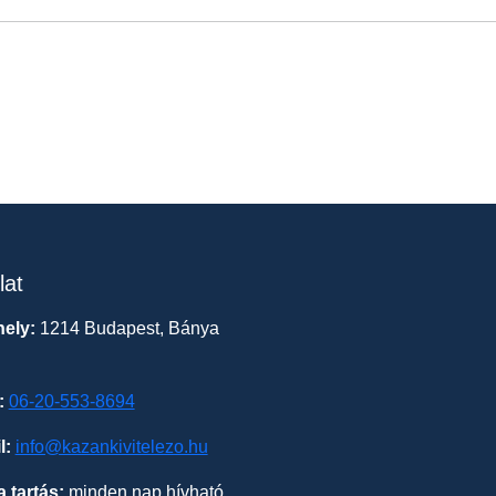
lat
ely:
1214 Budapest, Bánya
:
06-20-553-8694
l:
info@kazankivitelezo.hu
a tartás:
minden nap hívható,