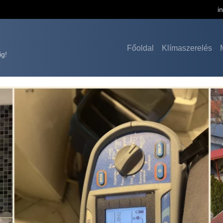
i
Főoldal
Klímaszerelés
ig!