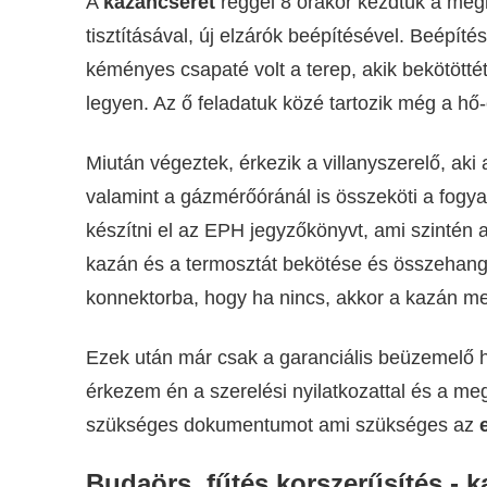
A
kazáncserét
reggel 8 órakor kezdtük a megl
tisztításával, új elzárók beépítésével. Beépít
kéményes csapaté volt a terep, akik bekötöttét
legyen. Az ő feladatuk közé tartozik még a hő
Miután végeztek, érkezik a villanyszerelő, aki
valamint a gázmérőóránál is összeköti a fogy
készítni el az EPH jegyzőkönyvt, ami szintén a
kazán és a termosztát bekötése és összehango
konnektorba, hogy ha nincs, akkor a kazán mel
Ezek után már csak a garanciális beüzemelő h
érkezem én a szerelési nyilatkozattal és a m
szükséges dokumentumot ami szükséges az
Budaörs, fűtés korszerűsítés - 