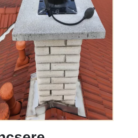
áncsere