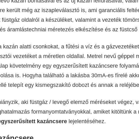
évő kazán bontásával és az új kazán felfúrásával, vala
ésre került még az iszapleválasztó is, ami garanciális fe
 füstgáz oldalról a készüléket, valamint a vezeték tömör
-és áramlástechniai méretezés elkészítése és az füstcső
 a kazán alatti csonkokat, a fűtési a víz és a gázvezeték
asztói vezetéket a méretlen oldallal. Metrel nevű géppe
lap követelmény egy egyszerűsített kazáncsere folyamán.
lása is. Hogyha található a lakásba 30mA-es fírelé akko
lé telepít egy kismegszakító dobozt és annak a reléjébe
iányzik, aki füstgáz / levegő elemző méréseket végez, v
eghatalmazás formanyomtatványokkal, amiket kitöltünk 
egyszerűsített kazáncsere
lejelentéséhez.
kazáncsere