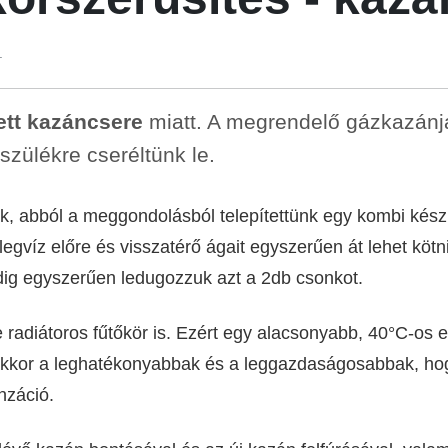
.
ett kazáncsere
miatt. A megrendelő gázkazánja
ülékre cseréltünk le.
énik, abból a meggondolásból telepítettünk egy kombi ké
legvíz előre és visszatérő ágait egyszerűen át lehet kö
dig egyszerűen ledugozzuk azt a 2db csonkot.
ve radiátoros fűtőkör is. Ezért egy alacsonyabb, 40°C-os 
 akkor a leghatékonyabbak és a leggazdaságosabbak, h
nzáció.