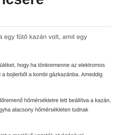
 egy fűtő kazán volt, amit egy
szüléket, hogy ha tönkremenne az elektromos
tni a bojlerből a kombi gázkazánba. Ameddig
előremenő hőmérsékletre lett beállítva a kazán,
ogyha alacsony hőmérsékleten tudnak