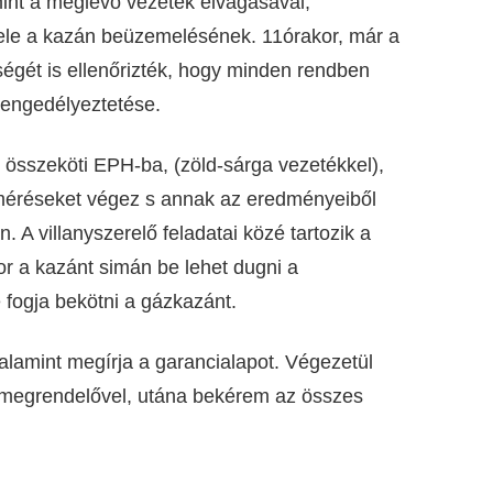
mint a meglévő vezeték elvágásával,
ltéele a kazán beüzemelésének. 11órakor, már a
ségét is ellenőrizték, hogy minden rendben
 engedélyeztetése.
et összeköti EPH-ba, (zöld-sárga vezetékkel),
l méréseket végez s annak az eredményeiből
 A villanyszerelő feladatai közé tartozik a
r a kazánt simán be lehet dugni a
 fogja bekötni a gázkazánt.
alamint megírja a garancialapot. Végezetül
a megrendelővel, utána bekérem az összes