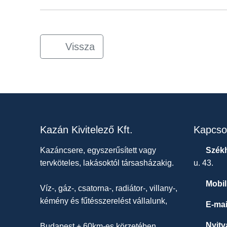
Vissza
Kazán Kivitelező Kft.
Kapcso
Kazáncsere, egyszerűsített vagy
Székh
tervköteles, lakásoktól társasházakig.
u. 43.
Mobil
Víz-, gáz-, csatorna-, radiátor-, villany-,
kémény és fűtésszerelést vállalunk,
E-mai
Nyitv
Budapest + 60km-es körzetében,