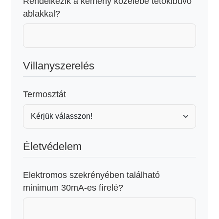
Rendelkezik a kémény közelébe tetőkibúvó
ablakkal?
Villanyszerelés
Termosztát
Életvédelem
Elektromos szekrényében található
minimum 30mA-es fírelé?