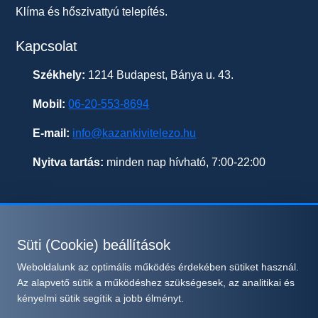
Klíma és hőszivattyú telepítés.
Kapcsolat
Székhely:
1214 Budapest, Bánya u. 43.
Mobil:
06-20-553-8694
E-mail:
info@kazankivitelezo.hu
Nyitva tartás:
minden nap hívható, 7:00-22:00
Süti (Cookie) beállítások
© 2026 kazankivitelezo.hu - Minden jog fenntartva.
Weboldalunk az optimális működés érdekében sütiket használ.
Süti beállítások módosítása
Az alapvető sütik a működéshez szükségesek, az analitikai és
Ez az oldal a reCAPTCHA v3 védelme alatt áll, amelyre a
kényelmi sütik segítik a jobb élményt.
Google
és
Adatvédelmi irányelvei
Általános Szerződési Feltételei