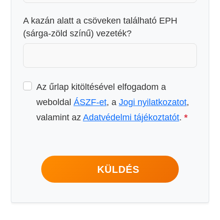
A kazán alatt a csöveken található EPH
(sárga-zöld színű) vezeték?
Az űrlap kitöltésével elfogadom a
weboldal
ÁSZF-et
, a
Jogi nyilatkozatot
,
valamint az
Adatvédelmi tájékoztatót
.
*
KÜLDÉS