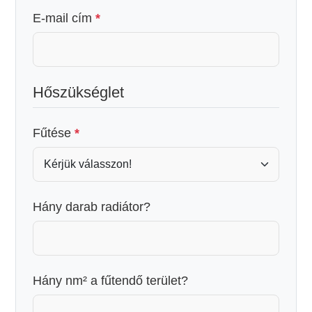
E-mail cím
*
Hőszükséglet
Fűtése
*
Hány darab radiátor?
Hány nm² a fűtendő terület?