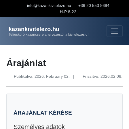
info@kazankivitelezo.hu
+36 20 553 8694
H-P 8-22
kazankivitelezo.hu
Teljeskörő kazáncsere a tervezéstől a kivitelezésig!
Árajánlat
Publikálva: 2026. February 02.
|
Frissítve: 2026.02.08.
ÁRAJÁNLAT KÉRÉSE
Személyes adatok