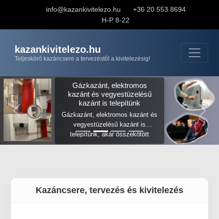
info@kazankivitelezo.hu
+36 20 553 8694
H-P 8-22
kazankivitelezo.hu
Teljeskörő kazáncsere a tervezéstől a kivitelezésig!
Gázkazánt, elektromos
kazánt és vegyestüzelésű
kazánt is telepítünk
Gázkazánt, elektromos kazánt és
vegyestüzelésű kazánt is
telepítünk, akár összekötött
rendszerrel, váltott működéssel,
hogy egyik fűtési mód
fogyasztása se lépje túl a
rezsicsökkentett limitet.
Kazáncsere, tervezés és kivitelezés