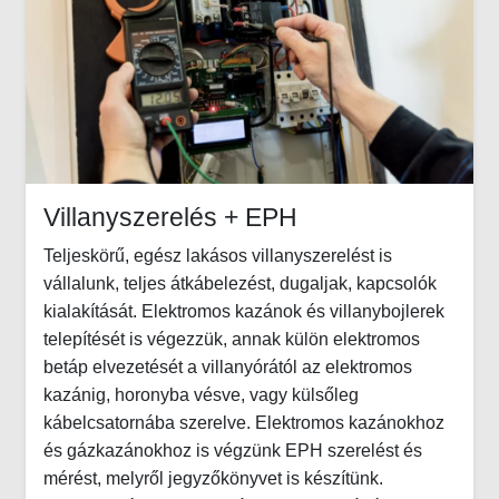
Villanyszerelés + EPH
Teljeskörű, egész lakásos villanyszerelést is
vállalunk, teljes átkábelezést, dugaljak, kapcsolók
kialakítását. Elektromos kazánok és villanybojlerek
telepítését is végezzük, annak külön elektromos
betáp elvezetését a villanyórától az elektromos
kazánig, horonyba vésve, vagy külsőleg
kábelcsatornába szerelve. Elektromos kazánokhoz
és gázkazánokhoz is végzünk EPH szerelést és
mérést, melyről jegyzőkönyvet is készítünk.