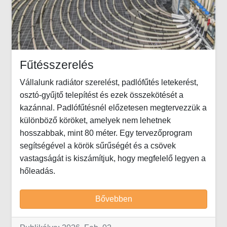
Fűtésszerelés
Vállalunk radiátor szerelést, padlófűtés letekerést,
osztó-gyűjtő telepítést és ezek összekötését a
kazánnal. Padlófűtésnél előzetesen megtervezzük a
különböző köröket, amelyek nem lehetnek
hosszabbak, mint 80 méter. Egy tervezőprogram
segítségével a körök sűrűségét és a csövek
vastagságát is kiszámítjuk, hogy megfelelő legyen a
hőleadás.
Bővebben