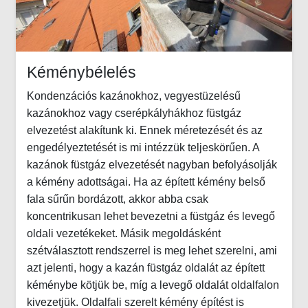
Kéménybélelés
Kondenzációs kazánokhoz, vegyestüzelésű
kazánokhoz vagy cserépkályhákhoz füstgáz
elvezetést alakítunk ki. Ennek méretezését és az
engedélyeztetését is mi intézzük teljeskörűen. A
kazánok füstgáz elvezetését nagyban befolyásolják
a kémény adottságai. Ha az épített kémény belső
fala sűrűn bordázott, akkor abba csak
koncentrikusan lehet bevezetni a füstgáz és levegő
oldali vezetékeket. Másik megoldásként
szétválasztott rendszerrel is meg lehet szerelni, ami
azt jelenti, hogy a kazán füstgáz oldalát az épített
kéménybe kötjük be, míg a levegő oldalát oldalfalon
kivezetjük. Oldalfali szerelt kémény építést is