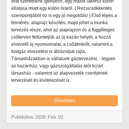
órát szeretnénk igényelni, egy másik lakrész külön
ellátása miatt egy külön óráról. ( Rezsicsökkentés
szempontjából ez is egy jó megoldás! ) Első lépés a
felmérés, alaprajz készítés, majd jöhet a munka
tervezés része, ahol az alaprajzon és a függőleges
csőterven feltüntetjük az új kazán helyét, a hozzá
elvezető új nyomvonalat, a csőátmérőt, valamint a
füstgáz elvezetést is ábrázoljuk rajta.
Társasházakban is vállalunk gáztervezést, - legyen
az kazánház, vagy gázszolgáltatás alól kizárt
társasház - valamint az alapvezeték cseréjének
tervezését és kivitelezését is.
Bővebben
Publikálva: 2026. Feb. 02.