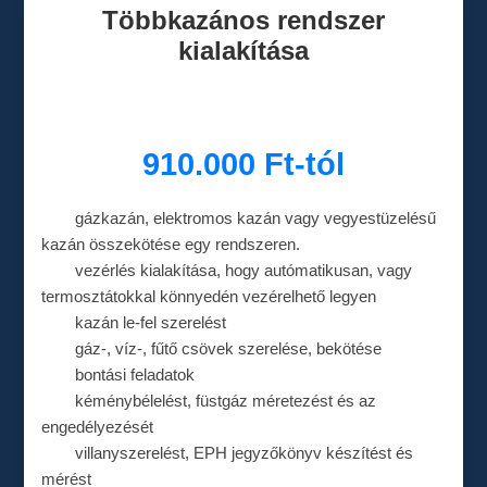
Többkazános rendszer
kialakítása
910.000 Ft-tól
gázkazán, elektromos kazán vagy vegyestüzelésű
kazán összekötése egy rendszeren.
vezérlés kialakítása, hogy autómatikusan, vagy
termosztátokkal könnyedén vezérelhető legyen
kazán le-fel szerelést
gáz-, víz-, fűtő csövek szerelése, bekötése
bontási feladatok
kéménybélelést, füstgáz méretezést és az
engedélyezését
villanyszerelést, EPH jegyzőkönyv készítést és
mérést