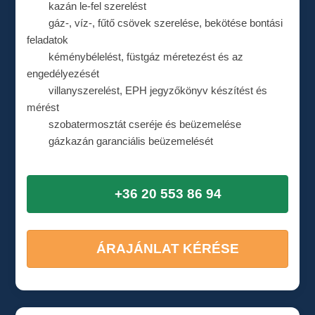
kazán le-fel szerelést
gáz-, víz-, fűtő csövek szerelése, bekötése bontási
feladatok
kéménybélelést, füstgáz méretezést és az
engedélyezését
villanyszerelést, EPH jegyzőkönyv készítést és
mérést
szobatermosztát cseréje és beüzemelése
gázkazán garanciális beüzemelését
+36 20 553 86 94
ÁRAJÁNLAT KÉRÉSE