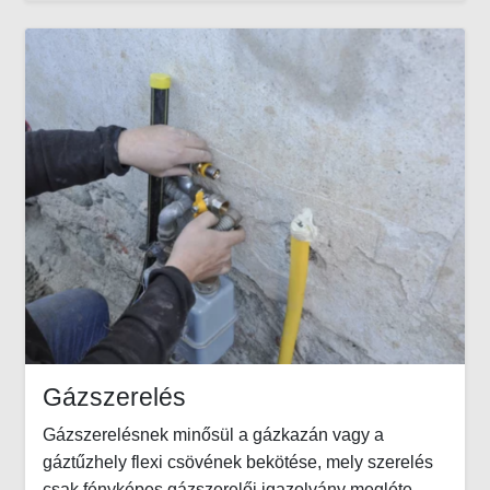
Gázszerelés
Gázszerelésnek minősül a gázkazán vagy a
gáztűzhely flexi csövének bekötése, mely szerelés
csak fényképes gázszerelői igazolvány megléte