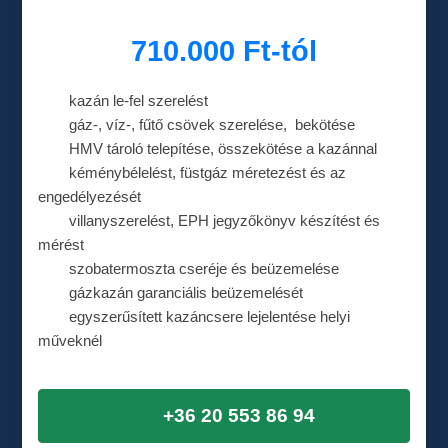
710.000 Ft-tól
kazán le-fel szerelést
gáz-, víz-, fűtő csövek szerelése, bekötése
HMV tároló telepítése, összekötése a kazánnal
kéménybélelést, füstgáz méretezést és az
engedélyezését
villanyszerelést, EPH jegyzőkönyv készítést és
mérést
szobatermoszta cseréje és beüzemelése
gázkazán garanciális beüzemelését
egyszerűsített kazáncsere lejelentése helyi
műveknél
+36 20 553 86 94