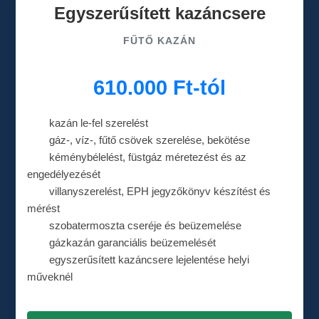
Egyszerűsített kazáncsere
FŰTŐ KAZÁN
610.000 Ft-tól
kazán le-fel szerelést
gáz-, víz-, fűtő csövek szerelése, bekötése
kéménybélelést, füstgáz méretezést és az
engedélyezését
villanyszerelést, EPH jegyzőkönyv készítést és
mérést
szobatermoszta cseréje és beüzemelése
gázkazán garanciális beüzemelését
egyszerűsített kazáncsere lejelentése helyi
műveknél