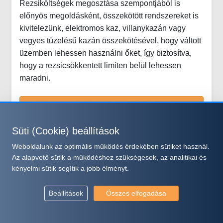
Rezsiköltségek megosztása szempontjából is
előnyös megoldásként, összekötött rendszereket is
kivitelezünk, elektromos kaz, villanykazán vagy
vegyes tüzelésű kazán összekötésével, hogy váltott
üzemben lehessen használni őket, így biztosítva,
hogy a rezsicsökkentett limiten belül lehessen
maradni.
Bővebben
Süti (Cookie) beállítások
Publikálva: 2026. Feb. 02.
Weboldalunk az optimális működés érdekében sütiket használ.
Az alapvető sütik a működéshez szükségesek, az analitikai és
kényelmi sütik segítik a jobb élményt.
Beállítások
Összes elfogadása