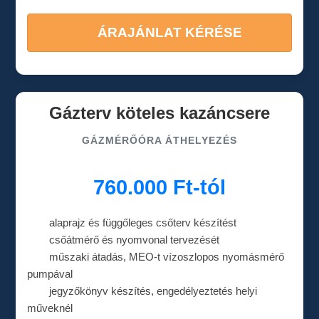
ÁRAJÁNLAT KÉRÉSE
Gázterv köteles kazáncsere
GÁZMÉRŐÓRA ÁTHELYEZÉS
760.000 Ft-tól
alaprajz és függőleges csőterv készítést
csőátmérő és nyomvonal tervezését
műszaki átadás, MEO-t vízoszlopos nyomásmérő
pumpával
jegyzőkönyv készítés, engedélyeztetés helyi
műveknél