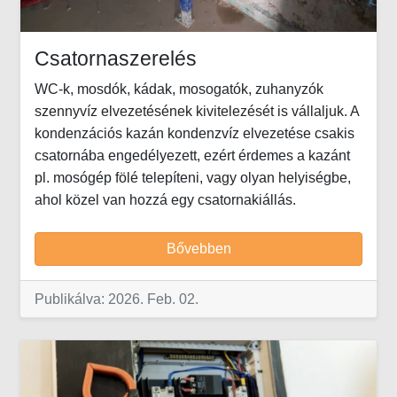
Csatornaszerelés
WC-k, mosdók, kádak, mosogatók, zuhanyzók
szennyvíz elvezetésének kivitelezését is vállaljuk. A
kondenzációs kazán kondenzvíz elvezetése csakis
csatornába engedélyezett, ezért érdemes a kazánt
pl. mosógép fölé telepíteni, vagy olyan helyiségbe,
ahol közel van hozzá egy csatornakiállás.
Bővebben
Publikálva: 2026. Feb. 02.