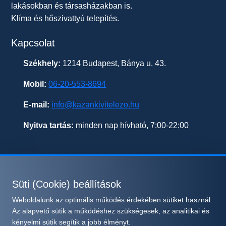
lakásokban és társasházakban is.
Klíma és hőszivattyú telepítés.
Kapcsolat
Székhely:
1214 Budapest, Bánya u. 43.
Mobil:
06-20-553-8694
E-mail:
info@kazankivitelezo.hu
Nyitva tartás:
minden nap hívható, 7:00-22:00
Süti (Cookie) beállítások
© 2026 kazankivitelezo.hu - Minden jog fenntartva.
Weboldalunk az optimális működés érdekében sütiket használ.
Süti beállítások módosítása
Az alapvető sütik a működéshez szükségesek, az analitikai és
Ez az oldal a reCAPTCHA v3 védelme alatt áll, amelyre a
kényelmi sütik segítik a jobb élményt.