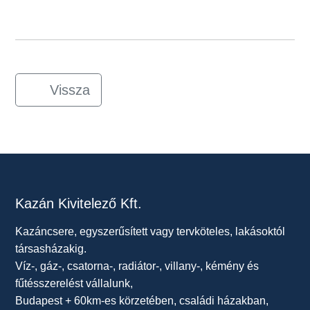
Vissza
Kazán Kivitelező Kft.
Kazáncsere, egyszerűsített vagy tervköteles, lakásoktól
társasházakig.
Víz-, gáz-, csatorna-, radiátor-, villany-, kémény és
fűtésszerelést vállalunk,
Budapest + 60km-es körzetében, családi házakban,