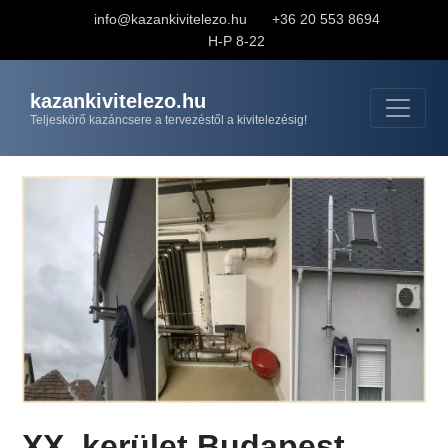
info@kazankivitelezo.hu
+36 20 553 8694
H-P 8-22
kazankivitelezo.hu
Teljeskörő kazáncsere a tervezéstől a kivitelezésig!
XX. kerület Budapest,