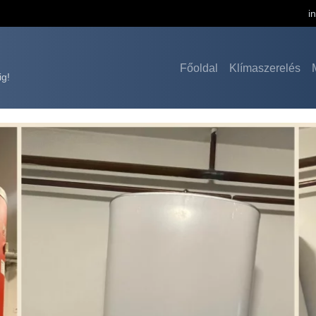
i
Főoldal
Klímaszerelés
ig!