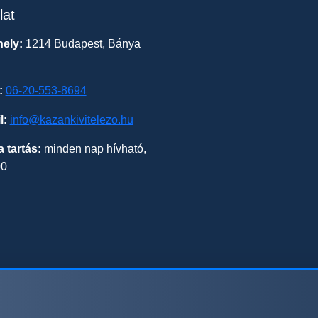
lat
ely:
1214 Budapest, Bánya
:
06-20-553-8694
l:
info@kazankivitelezo.hu
a tartás:
minden nap hívható,
00
© 2026 kazankivitelezo.hu - Minden jog fenntartva.
Süti beállítások módosítása