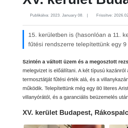
Publikálva: 2023. January 08.
|
Frissítve: 2026.0
15. kerületben is (hasonlóan a 11.
fűtési rendszerre telepítettünk egy 9
Szintén a váltott üzem és a megosztott rezs
melegvizet is előállítani. A két típusú kazán
termosztátját fűtési érték alá, és a villanykaz
működik. Telepítettünk még egy 80 literes Arist
villanyórától, és a garanciális beüzemelés utá
XV. kerület Budapest, Rákospalo