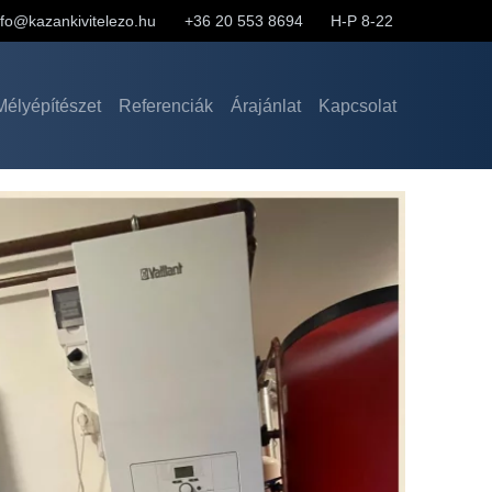
nfo@kazankivitelezo.hu
+36 20 553 8694
H-P 8-22
Mélyépítészet
Referenciák
Árajánlat
Kapcsolat