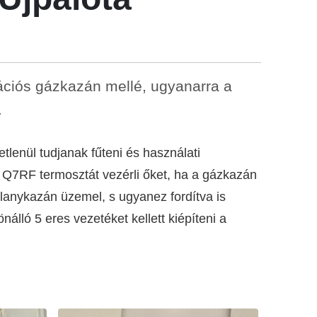
ációs gázkazán mellé, ugyanarra a
.
etlenül tudjanak fűteni és használati
m Q7RF termosztát vezérli őket, ha a gázkazán
villanykazán üzemel, s ugyanez fordítva is
nálló 5 eres vezetéket kellett kiépíteni a