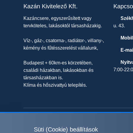
Kazán Kivitelező Kft.
Kapcso
Kazáncsere, egyszerűsített vagy
Székh
tervköteles, lakásoktól társasházakig.
u. 43.
Mobil
Víz-, gáz-, csatorna-, radiátor-, villany-,
kémény és fűtésszerelést vállalunk,
E-mai
Nyitv
Budapest + 60km-es körzetében,
7:00-22:
családi házakban, lakásokban és
társasházakban is.
Klíma és hőszivattyú telepítés.
Süti (Cookie) beállítások