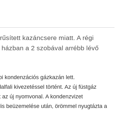
sített kazáncsere miatt. A régi
s házban a 2 szobával arrébb lévő
i kondenzációs gázkazán lett.
fali kivezetéssel történt. Az új füstgáz
lt az új nyomvonal. A kondenzvizet
iális beüzemelése után, örömmel nyugtázta a