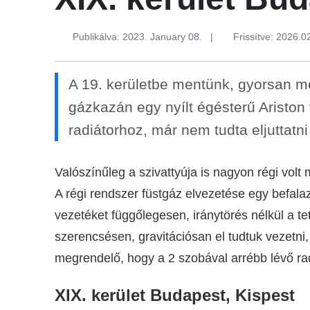
Publikálva: 2023. January 08.
|
Frissítve: 2026.0
A 19. kerületbe mentünk, gyorsan mé
gázkazán egy nyílt égésterű Ariston
radiátorhoz, már nem tudta eljuttatn
Valószínűleg a szivattyúja is nagyon régi vo
A régi rendszer füstgáz elvezetése egy befalaz
vezetéket függőlegesen, iránytörés nélkül a te
szerencsésen, gravitációsan el tudtuk vezetni
megrendelő, hogy a 2 szobával arrébb lévő rad
XIX. kerület Budapest, Kispest