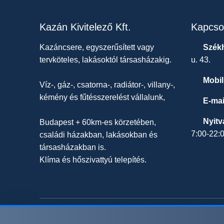
Kazán Kivitelező Kft.
Kapcso
Kazáncsere, egyszerűsített vagy
Székh
tervköteles, lakásoktól társasházakig.
u. 43.
Mobil
Víz-, gáz-, csatorna-, radiátor-, villany-,
kémény és fűtésszerelést vállalunk,
E-mai
Nyitv
Budapest + 60km-es körzetében,
7:00-22:
családi házakban, lakásokban és
társasházakban is.
Klíma és hőszivattyú telepítés.