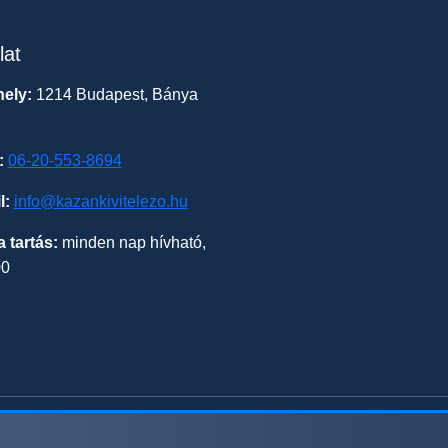
lat
ely:
1214 Budapest, Bánya
:
06-20-553-8694
l:
info@kazankivitelezo.hu
a tartás:
minden nap hívható,
00
© 2026 kazankivitelezo.hu - Minden jog fenntartva.