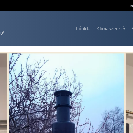
i
Főoldal
Klímaszerelés
ig!