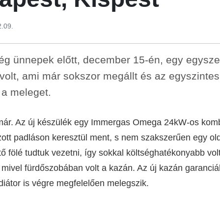
2.09.
g ünnepek előtt, december 15-én, egy egyszerű
 volt, ami már sokszor megállt és az egyszinte
i a meleget.
lt már. Az új készülék egy Immergas Omega 24kW-os komb
ott padláson keresztül ment, s nem szakszerűen egy oldal
tő fölé tudtuk vezetni, így sokkal költséghatékonyabb vo
, mivel fürdőszobában volt a kazán. Az új kazán garanc
iátor is végre megfelelően melegszik.