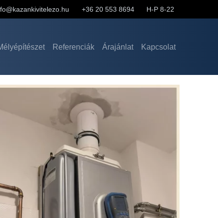
nfo@kazankivitelezo.hu
+36 20 553 8694
H-P 8-22
Mélyépítészet
Referenciák
Árajánlat
Kapcsolat