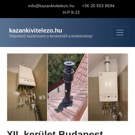
info@kazankivitelezo.hu
+36 20 553 8694
H-P 8-22
kazankivitelezo.hu
Teljeskörő kazáncsere a tervezéstől a kivitelezésig!
XII. kerület Budapest,