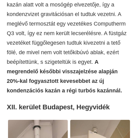
kazán alatt volt a mosógép elvezetője, így a
kondenzvizet gravitációsan el tudtuk vezetni. A
meglévő termosztát egy vezetékes Computherm
Q3 volt, így ez nem került lecserélésre. A füstgáz
vezetéket függőlegesen tudtuk kivezetni a tető
fölé, de mivel nem volt tetőkibúvó ablak, ezért
beépítettünk, s szigeteltük is egyet.
A
megrendelő későbbi visszajelzése alapján
20%-kal fogyasztott kevesebbet az új
kondenzációs kazán a régi turbós kazánnál.
XII. kerület Budapest, Hegyvidék